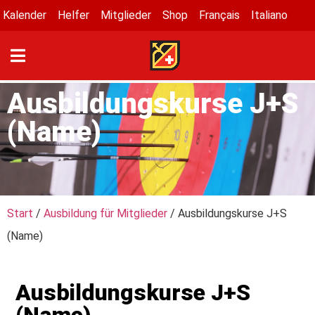
Kalender
Helfer
Mitglieder
Shop
Français
Italiano
Ausbildungskurse J+S
(Name)
Start
/
Ausbildung für Mitglieder
/ Ausbildungskurse J+S
(Name)
Ausbildungskurse J+S