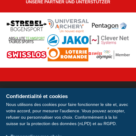
UNSERE PARTNER UND UNTERSTÜTZER
Confidentialité et cookies
Votre licence sur votre
Nous utilisons des cookies pour faire fonctionner le site et, avec
votre accord, pour mesurer l'audience. Vous pouvez accepter,
smartphone
refuser ou personnaliser vos choix. Conformément à la loi
suisse sur la protection des données (nLPD) et au RGPD.
Installer
Installez votre carte de membre E-
Adresse: Avenue de la Gare 28, 1920 Martigny