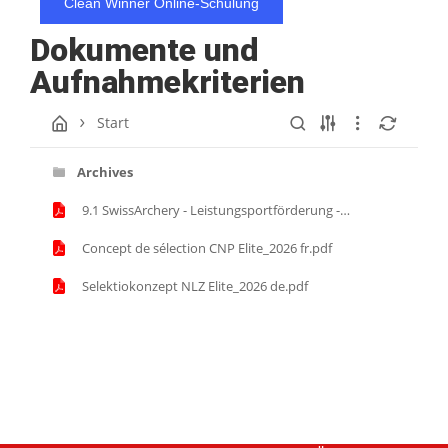
Clean Winner Online-Schulung
Dokumente und
Aufnahmekriterien
Start
Archives
9.1 SwissArchery - Leistungsportförderung -
Promotion du sport de performance
(13.08.2024).pdf
Concept de sélection CNP Elite_2026 fr.pdf
Selektiokonzept NLZ Elite_2026 de.pdf