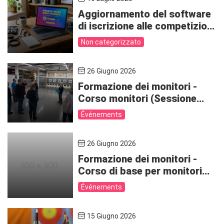
Aggiornamento del software
di iscrizione alle competizioni
– proroga fino al 22 luglio
Non categorizzato
2026
26 Giugno 2026
Formazione dei monitori -
Corso monitori (Sessione
2/2) - BEJU446b-26
Événements
26 Giugno 2026
Formazione dei monitori -
Corso di base per monitori
(Sessione 1/2) - BEJU446B-
Événements
26
15 Giugno 2026