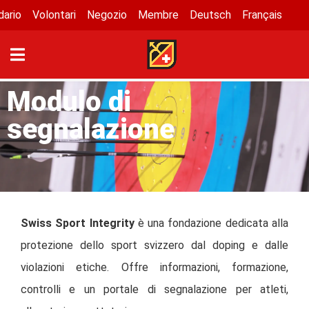
dario
Volontari
Negozio
Membre
Deutsch
Français
Modulo di
segnalazione
Swiss Sport Integrity
è una fondazione dedicata alla
protezione dello sport svizzero dal doping e dalle
violazioni etiche. Offre informazioni, formazione,
controlli e un portale di segnalazione per atleti,