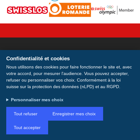
Confidentialité et cookies
Votre licence sur votre
Nous utilisons des cookies pour faire fonctionner le site et, avec
votre accord, pour mesurer l'audience. Vous pouvez accepter,
smartphone
refuser ou personnaliser vos choix. Conformément à la loi
suisse sur la protection des données (nLPD) et au RGPD.
Adresse: Avenue de la Gare 28, 1920 Martigny
Installer
Installez votre carte de membre E-
Konto: IBAN CH49 0900 0000 1746 6115 0
Personnaliser mes choix
Licence pour avoir votre licence et votre
Plus tard
QR code toujours avec vous, même hors
Tout refuser
Enregistrer mes choix
connexion.
Tout accepter