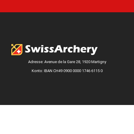
Finaler Selektionstag der
Europameisterschaft im Mai
Das Selektionsverfahren für die Nationalmannschaft
zur Europameisterschaft ist mit der letzten
Qualifikation vom vergangenen Freitag
abgeschlossen. Die Rangliste des finalen
Selektionstages findet ihr im Anhang und bildet die
Grundlage für
WEITERLESEN "
Janine Hunsperger
20. April 2026
Keine Kommentare