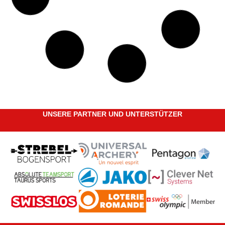
Nächster Wettkampf: SwissOpen
im Reusstal (09.05.2026)
Das SwissOpen im Reusstal findet am 9. Mai 2026 an
der Stetterstrasse 100, 5507 Mellingen, Schweiz,
statt. Es handelt sich um ein offizielles Turnier
Nummer 1, das vom Bogenschützen-Club Widen-
Bremgarten
WEITERLESEN "
Maël Loretan
4. Mai 2026
Keine Kommentare