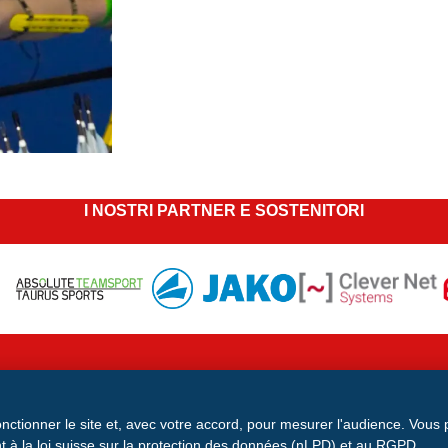
I NOSTRI PARTNER E SOSTENITORI
zo: Avenue de la Gare 28, 1920 Martigny
onctionner le site et, avec votre accord, pour mesurer l'audience. Vous
Modulo di contatto
 à la loi suisse sur la protection des données (nLPD) et au RGPD.
IBAN CH49 0900 0000 1746 6115 0