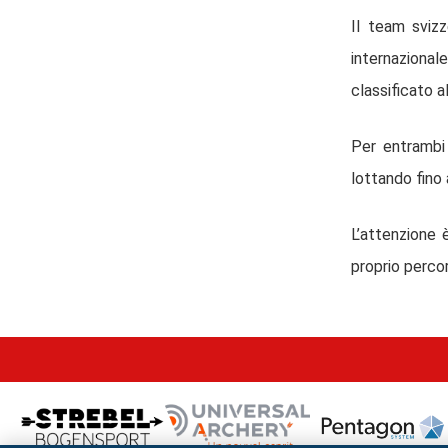
Il team sviz
internazional
classificato a
Per entrambi 
lottando fino 
L’attenzione 
proprio percor