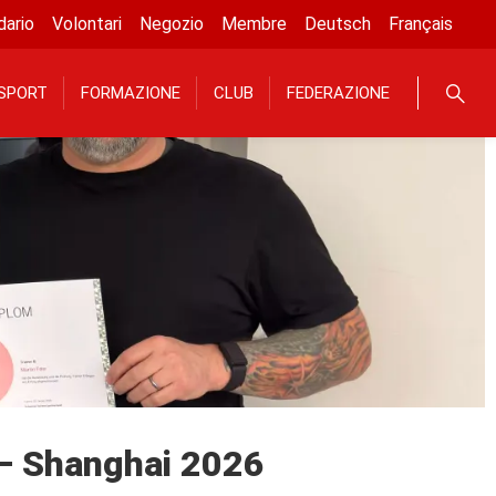
dario
Volontari
Negozio
Membre
Deutsch
Français
SPORT
FORMAZIONE
CLUB
FEDERAZIONE
– Shanghai 2026