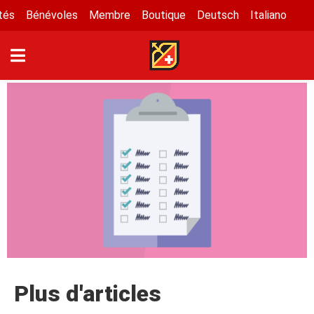
tés
Bénévoles
Membre
Boutique
Deutsch
Italiano
Plus d'articles