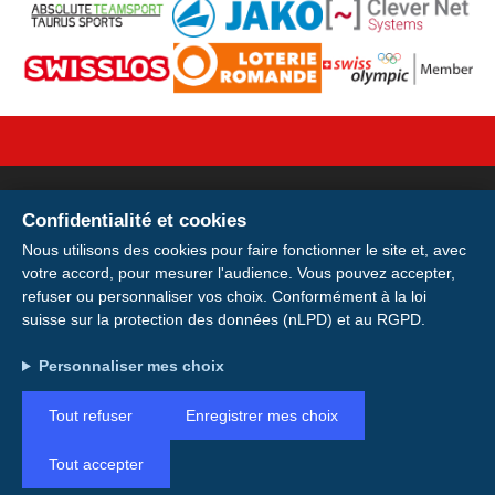
Confidentialité et cookies
Votre licence sur votre
Nous utilisons des cookies pour faire fonctionner le site et, avec
votre accord, pour mesurer l'audience. Vous pouvez accepter,
smartphone
refuser ou personnaliser vos choix. Conformément à la loi
suisse sur la protection des données (nLPD) et au RGPD.
Installer
Installez votre carte de membre E-
Adresse : Avenue de la Gare 28, 1920 Martigny
Personnaliser mes choix
Licence pour avoir votre licence et votre
Compte : IBAN CH49 0900 0000 1746 6115 0
Plus tard
QR code toujours avec vous, même hors
Tout refuser
Enregistrer mes choix
connexion.
Tout accepter