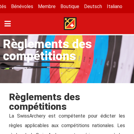
tés
Bénévoles
Membre
Boutique
Deutsch
Italiano
Règlements des
compétitions
Règlements des
compétitions
La SwissArchery est compétente pour édicter les
règles applicables aux compétitions nationales. Les