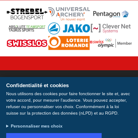
Confidentialité et cookies
Votre licence sur votre
Nous utilisons des cookies pour faire fonctionner le site et, avec
votre accord, pour mesurer l'audience. Vous pouvez accepter,
smartphone
refuser ou personnaliser vos choix. Conformément à la loi
suisse sur la protection des données (nLPD) et au RGPD.
Installer
Installez votre carte de membre E-
Adresse : Avenue de la Gare 28, 1920 Martigny
Personnaliser mes choix
Licence pour avoir votre licence et votre
Plus tard
Compte : IBAN CH49 0900 0000 1746 6115 0