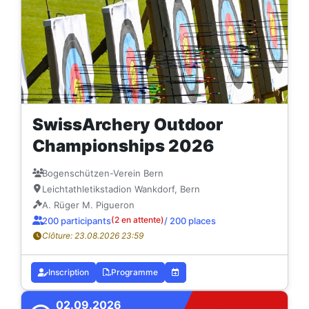
SwissArchery Outdoor
Championships 2026
Bogenschützen-Verein Bern
Leichtathletikstadion Wankdorf, Bern
A. Rüger M. Pigueron
(2 en attente)
200 participants
/ 200 places
Clôture: 23.08.2026 23:59
Inscription
Programme
02.09.2026