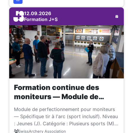
12.09.2026
Formation J+S
Formation continue des
moniteurs — Module de
perfectionnement (Sport
Module de perfectionnement pour moniteurs
inclusif, spécifique tir à l’arc)
— Spécifique tir à l'arc (sport inclusif). Niveau
: Jeunes (J). Catégorie : Plusieurs sports (M).
Langue : Français.
SwissArchery Association