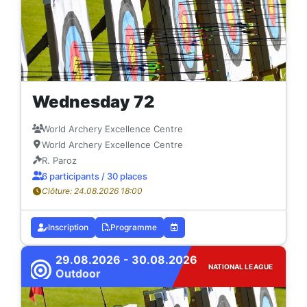
Wednesday 72
World Archery Excellence Centre
World Archery Excellence Centre
R. Paroz
6 participants / 30 places
Clôture: 24.08.2026 18:00
Inscription
Programme
29.08.2026 - 30.08.2026
NATIONAL LEAGUE
Outdoor