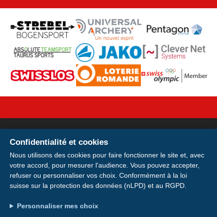
Confidentialité et cookies
Votre licence sur votre
Nous utilisons des cookies pour faire fonctionner le site et, avec
votre accord, pour mesurer l'audience. Vous pouvez accepter,
smartphone
refuser ou personnaliser vos choix. Conformément à la loi
suisse sur la protection des données (nLPD) et au RGPD.
Installer
Installez votre carte de membre E-
Adresse : Avenue de la Gare 28, 1920 Martigny
Personnaliser mes choix
Licence pour avoir votre licence et votre
Compte : IBAN CH49 0900 0000 1746 6115 0
Plus tard