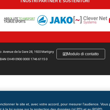
I NOSTRI PARTNER E SOSTENITORI
zo: Avenue de la Gare 28, 1920 Martigny
Modulo di contatto
IBAN CH49 0900 0000 1746 6115 0
onctionner le site et, avec votre accord, pour mesurer l'audience. Vous
 à la loi suisse sur la protection des données (nLPD) et au RGPD.