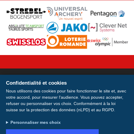
Confidentialité et cookies
Votre licence sur votre
Nous utilisons des cookies pour faire fonctionner le site et, avec
votre accord, pour mesurer l'audience. Vous pouvez accepter,
smartphone
refuser ou personnaliser vos choix. Conformément à la loi
suisse sur la protection des données (nLPD) et au RGPD.
Installer
Installez votre carte de membre E-
Indirizzo: Avenue de la Gare 28, 1920 Martigny
Personnaliser mes choix
Licence pour avoir votre licence et votre
Plus tard
Conto: IBAN CH49 0900 0000 1746 6115 0