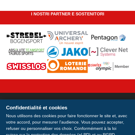
I NOSTRI PARTNER E SOSTENITORI
Confidentialité et cookies
Votre licence sur votre
Nous utilisons des cookies pour faire fonctionner le site et, avec
votre accord, pour mesurer l'audience. Vous pouvez accepter,
smartphone
refuser ou personnaliser vos choix. Conformément à la loi
suisse sur la protection des données (nLPD) et au RGPD.