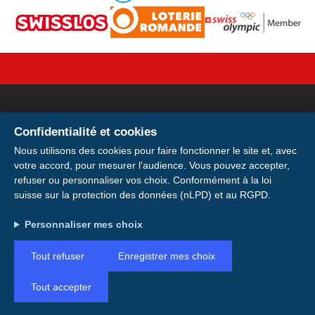
Confidentialité et cookies
Votre licence sur votre
Nous utilisons des cookies pour faire fonctionner le site et, avec
votre accord, pour mesurer l'audience. Vous pouvez accepter,
smartphone
refuser ou personnaliser vos choix. Conformément à la loi
suisse sur la protection des données (nLPD) et au RGPD.
Indirizzo: Avenue de la Gare 28, 1920 Martigny
Installer
Installez votre carte de membre E-
Conto: IBAN CH49 0900 0000 1746 6115 0
Personnaliser mes choix
Licence pour avoir votre licence et votre
Plus tard
QR code toujours avec vous, même hors
Tout refuser
Enregistrer mes choix
connexion.
Tout accepter