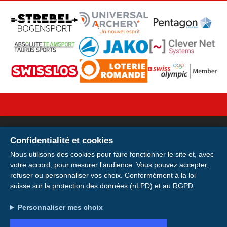
Confidentialité et cookies
Votre licence sur votre
Nous utilisons des cookies pour faire fonctionner le site et, avec
votre accord, pour mesurer l'audience. Vous pouvez accepter,
smartphone
refuser ou personnaliser vos choix. Conformément à la loi
suisse sur la protection des données (nLPD) et au RGPD.
Installer
Installez votre carte de membre E-
Indirizzo: Avenue de la Gare 28, 1920 Martigny
Personnaliser mes choix
Licence pour avoir votre licence et votre
Plus tard
Conto: IBAN CH49 0900 0000 1746 6115 0