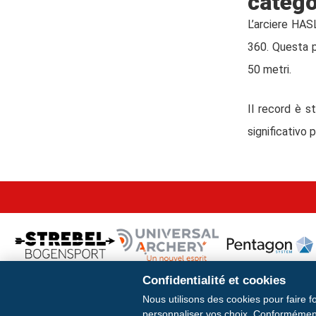
catego
L’arciere HAS
360. Questa p
50 metri.
Il record è s
significativo 
Confidentialité et cookies
Nous utilisons des cookies pour faire f
personnaliser vos choix. Conformément