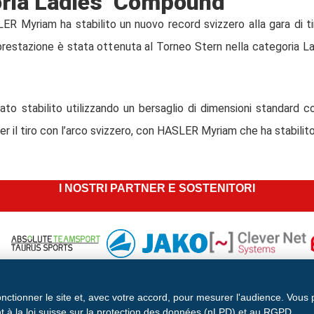
ria Ladies’ Compound
LER Myriam ha stabilito un nuovo record svizzero alla gara di t
restazione è stata ottenuta al Torneo Stern nella categoria Lad
tato stabilito utilizzando un bersaglio di dimensioni standard c
per il tiro con l’arco svizzero, con HASLER Myriam che ha stabilito 
I NOSTRI PARTNER E SOSTENITORI
onctionner le site et, avec votre accord, pour mesurer l'audience. Vous
 à la loi suisse sur la protection des données (nLPD) et au RGPD.