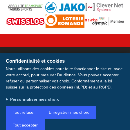
Confidentialité et cookies
Votre licence sur votre
Nous utilisons des cookies pour faire fonctionner le site et, avec
votre accord, pour mesurer l'audience. Vous pouvez accepter,
smartphone
refuser ou personnaliser vos choix. Conformément à la loi
suisse sur la protection des données (nLPD) et au RGPD.
Installer
Installez votre carte de membre E-
Indirizzo: Avenue de la Gare 28, 1920 Martigny
Personnaliser mes choix
Licence pour avoir votre licence et votre
Plus tard
Conto: IBAN CH49 0900 0000 1746 6115 0
QR code toujours avec vous, même hors
Tout refuser
Enregistrer mes choix
connexion.
Tout accepter