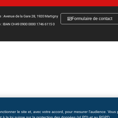
 : Avenue de la Gare 28, 1920 Martigny
Formulaire de contact
 : IBAN CH49 0900 0000 1746 6115 0
onctionner le site et, avec votre accord, pour mesurer l'audience. Vous
 à la loi suisse sur la protection des données (nLPD) et au RGPD.