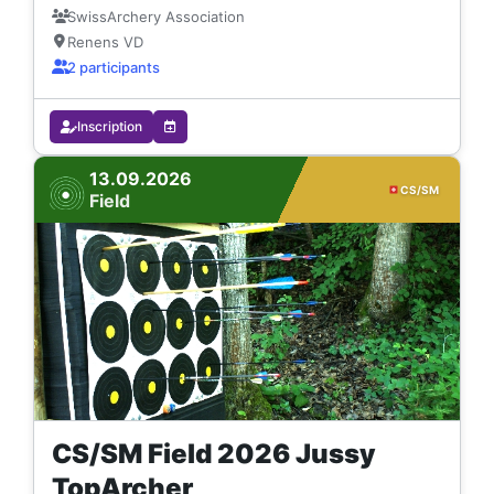
Langue : Français.
SwissArchery Association
Renens VD
2 participants
Inscription
13.09.2026
CS/SM
Field
CS/SM Field 2026 Jussy
TopArcher