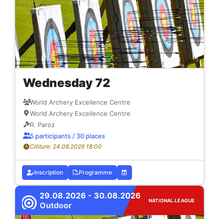
Wednesday 72
World Archery Excellence Centre
World Archery Excellence Centre
R. Paroz
5 participants / 30 places
Clôture: 24.08.2026 18:00
Inscription
Programme
29.08.2026 - 30.08.2026
NATIONAL LEAGUE
Outdoor