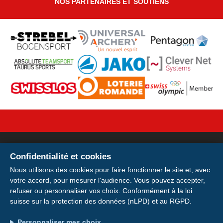
NOS PARTENAIRES ET SOUTIENS
Confidentialité et cookies
Votre licence sur votre
Nous utilisons des cookies pour faire fonctionner le site et, avec
votre accord, pour mesurer l'audience. Vous pouvez accepter,
smartphone
refuser ou personnaliser vos choix. Conformément à la loi
suisse sur la protection des données (nLPD) et au RGPD.
Installer
Installez votre carte de membre E-
Adresse : Avenue de la Gare 28, 1920 Martigny
Personnaliser mes choix