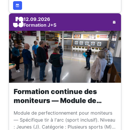
12.09.2026
Formation J+S
Formation continue des
moniteurs — Module de
perfectionnement (Sport
Module de perfectionnement pour moniteurs
inclusif, spécifique tir à l’arc)
— Spécifique tir à l'arc (sport inclusif). Niveau
: Jeunes (J). Catégorie : Plusieurs sports (M).