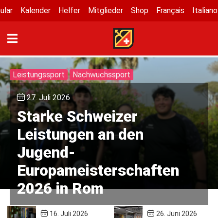
ular
Kalender
Helfer
Mitglieder
Shop
Français
Italiano
Leistungssport
Nachwuchssport
27. Juli 2026
Starke Schweizer
Leistungen an den
Jugend-
Europameisterschaften
2026 in Rom
16. Juli 2026
26. Juni 2026