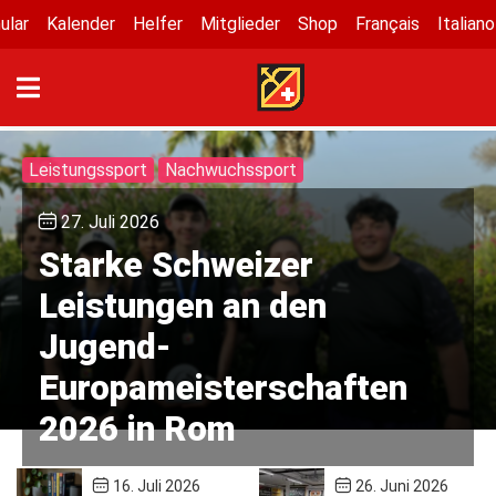
ular
Kalender
Helfer
Mitglieder
Shop
Français
Italiano
Leistungssport
Nachwuchssport
27. Juli 2026
Starke Schweizer
Leistungen an den
Jugend-
Europameisterschaften
2026 in Rom
16. Juli 2026
26. Juni 2026