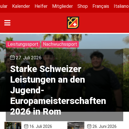
ular
Kalender
Helfer
Mitglieder
Shop
Français
Italiano
Leistungssport
Nachwuchssport
27. Juli 2026
Starke Schweizer
Leistungen an den
Jugend-
Europameisterschaften
2026 in Rom
16. Juli 2026
26. Juni 2026