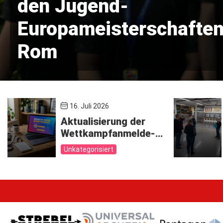
den Jugend-
Europameisterschaften
Rom
16. Juli 2026
Aktualisierung der
Wettkampfanmelde-
Software –
Unkategorisiert
Verlängerung bis zum
22. Juli 2026