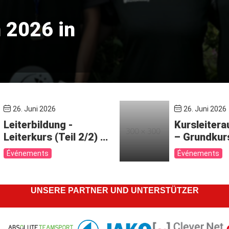
 2026 in
26. Juni 2026
26. Juni 2026
Leiterbildung -
Kursleitera
Leiterkurs (Teil 2/2) -
– Grundkur
BEJU446b-26
Kursleiter 
Événements
Événements
1/2) – BEJ
UNSERE PARTNER UND UNTERSTÜTZER