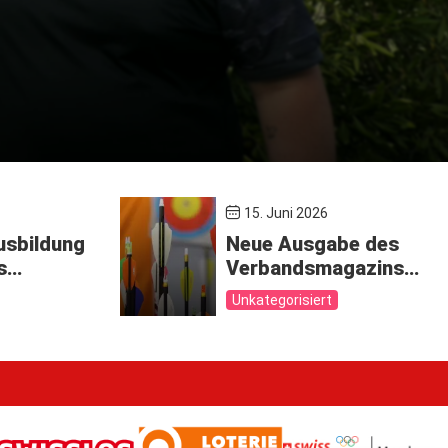
15. Juni 2026
usbildung
Neue Ausgabe des
s
Verbandsmagazins
(Sitzung
„SwissArcher“ jetzt
Unkategorisiert
U446B-26
online